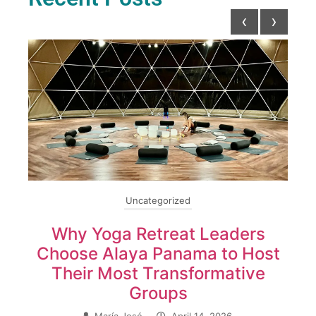
‹
›
Uncategorized
Why Yoga Retreat Leaders
al
Choose Alaya Panama to Host
Their Most Transformative
Groups
María José
–
April 14, 2026